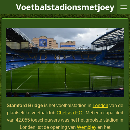
Voetbalstadionsmetjoey
Ga
direct
naar
de
hoofdinhoud
Stamford Bridge
is het voetbalstadion in
Londen
van de
plaatselijke voetbalclub
Chelsea F.C.
. Met een capaciteit
van 42.055 toeschouwers was het het grootste stadion in
Londen, tot de opening van
Wembley
en het