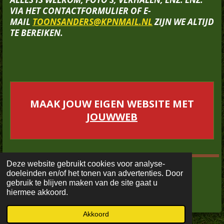
VIA HET CONTACTFORMULIER OF E-
MAIL
TOONSANDERS@KPNMAIL.NL
ZIJN WE ALTIJD
TE BEREIKEN.
MAAK JOUW EIGEN WEBSITE MET
JOUWWEB
Deze website gebruikt cookies voor analyse-
doeleinden en/of het tonen van advertenties. Door
© 2020 - 2026 Voetbalstadionsmetjoey
gebruik te blijven maken van de site gaat u
Powered by
JouwWeb
hiermee akkoord.
Akkoord